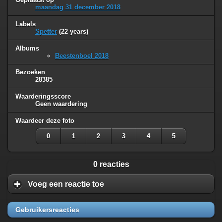
maandag 31 december 2018
Labels
Spetter
(22 years)
Albums
Beestenboel 2018
Bezoeken
28385
Waarderingsscore
Geen waardering
Waardeer deze foto
0
1
2
3
4
5
0 reacties
Voeg een reactie toe
Gebruikersreacties